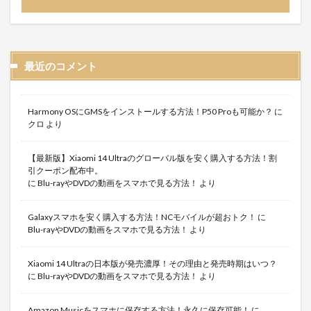
最近のコメント
Harmony OSにGMSをインストールする方法！P50 Proも可能か？
に
クロ
より
【最新版】Xiaomi 14 Ultraのグローバル版を安く購入する方法！割
引クーポン配布中。
に
Blu-rayやDVDの動画をスマホで見る方法！
より
Galaxyスマホを安く購入する方法！NCモバイルが超おトク！
に
Blu-rayやDVDの動画をスマホで見る方法！
より
Xiaomi 14 Ultraの日本版が発売濃厚！その理由と発売時期はいつ？
に
Blu-rayやDVDの動画をスマホで見る方法！
より
Amazon Musicをスマホに保存する方法！永久に保存可能！
に