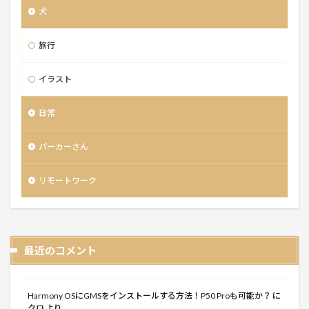
犬
旅行
イラスト
日常
パーカーさん
リモートワーク
最近のコメント
Harmony OSにGMSをインストールする方法！P50 Proも可能か？
に
クロ
より