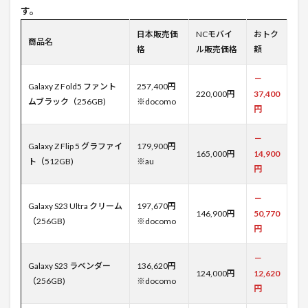
す。
日本販売価
NCモバイ
おトク
商品名
格
ル販売価格
額
－
Galaxy Z Fold5 ファント
257,400円
220,000円
37,400
ムブラック（256GB)
※docomo
円
－
Galaxy Z Flip 5 グラファイ
179,900円
165,000円
14,900
ト（512GB)
※au
円
－
Galaxy S23 Ultra クリーム
197,670円
146,900円
50,770
（256GB)
※docomo
円
－
Galaxy S23 ラベンダー
136,620円
124,000円
12,620
（256GB)
※docomo
円