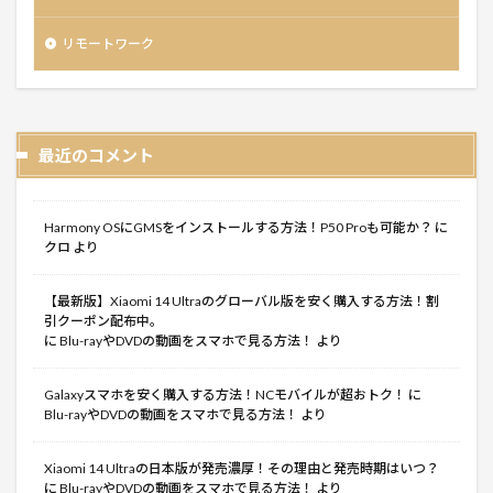
リモートワーク
最近のコメント
Harmony OSにGMSをインストールする方法！P50 Proも可能か？
に
クロ
より
【最新版】Xiaomi 14 Ultraのグローバル版を安く購入する方法！割
引クーポン配布中。
に
Blu-rayやDVDの動画をスマホで見る方法！
より
Galaxyスマホを安く購入する方法！NCモバイルが超おトク！
に
Blu-rayやDVDの動画をスマホで見る方法！
より
Xiaomi 14 Ultraの日本版が発売濃厚！その理由と発売時期はいつ？
に
Blu-rayやDVDの動画をスマホで見る方法！
より