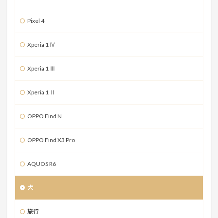
Pixel 4
Xperia 1 Ⅳ
Xperia 1 Ⅲ
Xperia 1 Ⅱ
OPPO Find N
OPPO Find X3 Pro
AQUOS R6
犬
旅行