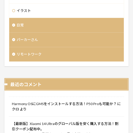
イラスト
日常
パーカーさん
リモートワーク
最近のコメント
Harmony OSにGMSをインストールする方法！P50 Proも可能か？
に
クロ
より
【最新版】Xiaomi 14 Ultraのグローバル版を安く購入する方法！割
引クーポン配布中。