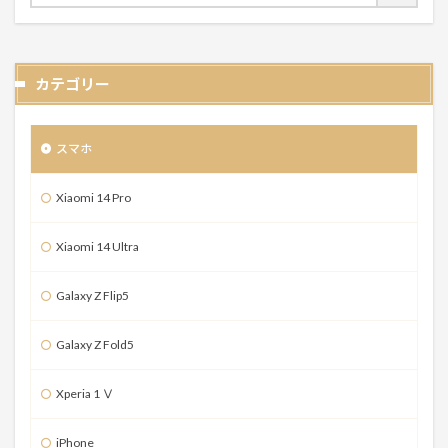
カテゴリー
スマホ
Xiaomi 14 Pro
Xiaomi 14 Ultra
Galaxy Z Flip5
Galaxy Z Fold5
Xperia 1 Ⅴ
iPhone