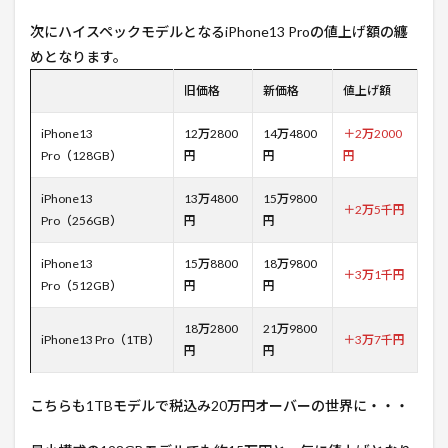
次にハイスペックモデルとなるiPhone13 Proの値上げ額の纏
めとなります。
旧価格
新価格
値上げ額
iPhone13
12万2800
14万4800
＋2万2000
Pro（128GB）
円
円
円
iPhone13
13万4800
15万9800
＋2万5千円
Pro（256GB）
円
円
iPhone13
15万8800
18万9800
＋3万1千円
Pro（512GB）
円
円
18万2800
21万9800
iPhone13 Pro（1TB）
＋3万7千円
円
円
こちらも1TBモデルで税込み20万円オーバーの世界に・・・