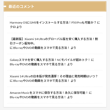
最近のコメント
Harmony OSにGMSをインストールする方法！P50 Proも可能か？
に
クロ
より
【最新版】Xiaomi 14 Ultraのグローバル版を安く購入する方法！割
引クーポン配布中。
に
Blu-rayやDVDの動画をスマホで見る方法！
より
Galaxyスマホを安く購入する方法！NCモバイルが超おトク！
に
Blu-rayやDVDの動画をスマホで見る方法！
より
Xiaomi 14 Ultraの日本版が発売濃厚！その理由と発売時期はいつ？
に
Blu-rayやDVDの動画をスマホで見る方法！
より
Amazon Musicをスマホに保存する方法！永久に保存可能！
に
Blu-rayやDVDの動画をスマホで見る方法！
より