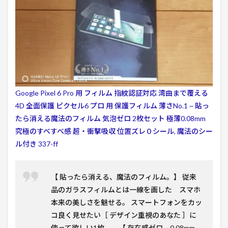
Google Pixel 6 Pro 用 フィルム 指紋認証対応 湾曲まで覆える
4D 全面保護 ピクセル6 プロ 用 保護フィルム 薄さNo.1 ~ 貼っ
たら消える魔法のフィルム 気泡ゼロ 2枚セット 極薄0.08mm
究極のすべすべ感 超・衝撃吸収 位置ズレ０シール, 魔法のシー
ル付き 337-ff
【 貼ったら消える、魔法のフィルム。】 従来
品のガラスフィルムとは一線を画した スマホ
本来の美しさを魅せる。 スマートフォンをカッ
コ良く見せたい［ デザイン重視のあなた ］に
使って欲しい1枚。 【 存在感ゼロ ~ 0.08mm