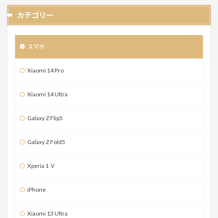
カテゴリー
スマホ
Xiaomi 14 Pro
Xiaomi 14 Ultra
Galaxy Z Flip5
Galaxy Z Fold5
Xperia 1 Ⅴ
iPhone
Xiaomi 13 Ultra