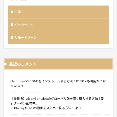
日常
パーカーさん
リモートワーク
最近のコメント
Harmony OSにGMSをインストールする方法！P50 Proも可能か？
に
クロ
より
【最新版】Xiaomi 14 Ultraのグローバル版を安く購入する方法！割
引クーポン配布中。
に
Blu-rayやDVDの動画をスマホで見る方法！
より