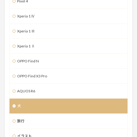
Pixel 4
Xperia 1 Ⅳ
Xperia 1 Ⅲ
Xperia 1 Ⅱ
OPPO Find N
OPPO Find X3 Pro
AQUOS R6
犬
旅行
イラスト